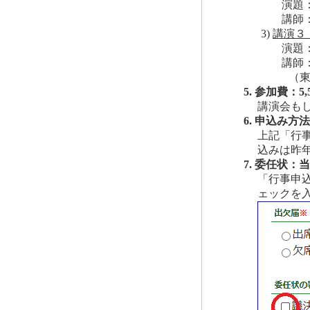
演題
講師
3)
講演３
演題
講師：
（東
5. 参加費：
講演会も
6. 申込み
上記「行
込みは昨
7. 委任状
「行事申
ェックを