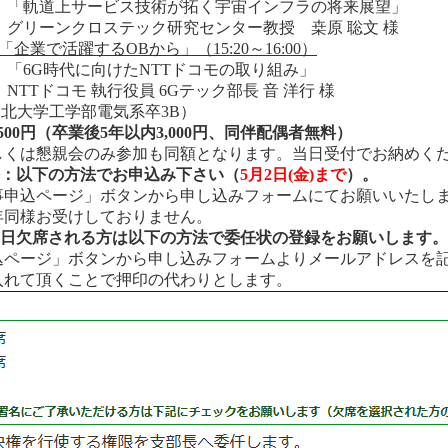
：「軌道上サービス技術が拓く宇宙インフラの将来展望」
：グリーンクロステック研究センター教授 桒原 聡文 様
「企業で活躍するOBから」
（15:20～16:00）
：「6G時代に向けたNTTドコモの取り組み」
NTTドコモ 執行役員 6Gテック部長 音 洋行 様
北大学工学部電気系卒3B）
5,500円（卒業後5年以内3,000円、同伴配偶者無料）
しくは懇親会のみ参加も同額となります。当日受付でお納めく
方法：以下の方法で
お申込み下さい（
5月2日(金)まで
）。
事申込ページ」ボタンから申し込みフォームにてお願いいたし
年同様お受けしておりません。
：当日欠席される方は以下の方法で委任状の登録をお願いします
。
込ページ」ボタンから申し込みフォームよりメールアドレスを
入れて頂くことで押印の代わりとします。