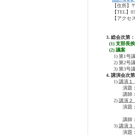
【住所】〒1
【TEL】03
【アクセ
3. 総会次第：1
(1) 支部長
(2) 議案
1) 第1
2) 第2
3) 第3
4. 講演会次第：
1)
講演１
演題
講師
2)
講演２
演題
設
講師
3)
講演３
演題