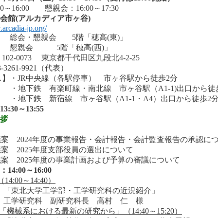
0～16:00 懇親会：16:00～17:30
学会館(アルカディア市ヶ谷)
.arcadia-jp.org/
総会・懇親会
5階「穂高(東)」
懇親会
5階「穂高(西)」
02-0073 東京都千代田区九段北4-2-25
-3261-9921（代表）
ス】・JR中央線（各駅停車） 市ヶ谷駅から徒歩2分
・地下鉄 有楽町線・南北線 市ヶ谷駅（A1-1)出口から徒
・地下鉄 新宿線 市ヶ谷駅（A1-1・A4）出口から徒歩2
3:30～13:55
挨拶
号議案 2024年度の事業報告・会計報告・会計監査報告の承認に
号議案 2025年度支部役員の選出について
号議案 2025年度の事業計画および予算の審議について
14:00～16:00
（14:00～14:40）
：「東北大学工学部・工学研究科の近況紹介」
：工学研究科 副研究科長 高村 仁 様
「機械系における最新の研究から」
（14:40～15:20）