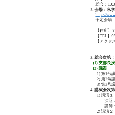
総会：13:3
2. 会場：私
https://www
予定会場
【住所】〒1
【TEL】03
【アクセ
3. 総会次第：1
(1) 支部長
(2) 議案
1) 第1
2) 第2
3) 第3
4. 講演会次第：
1)
講演１
演題
講師
2)
講演２