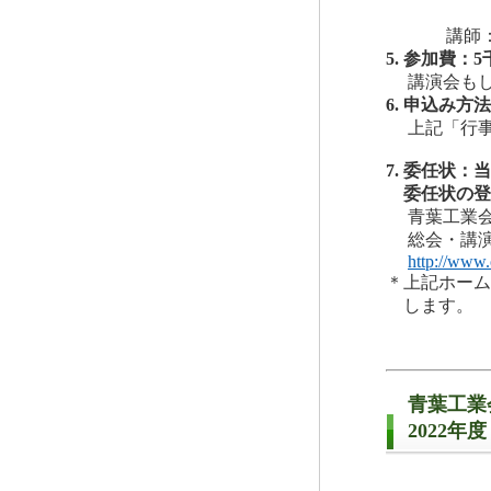
日本
講師
5. 参加費
講演会も
6. 申込み
上記「行
7. 委任状
委任状の登
青葉工業
総会・講演会開
http://www.
＊上記ホーム
します。
青葉工業
2022