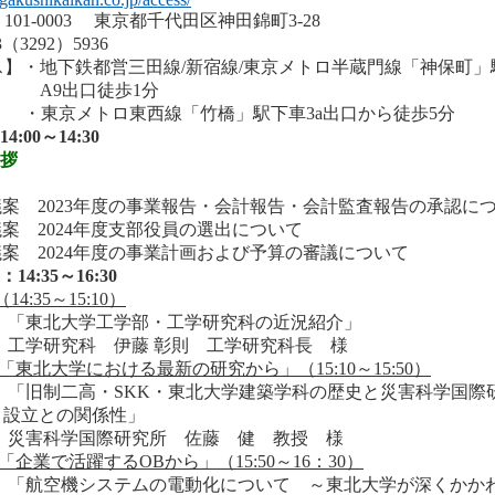
01-0003 東京都千代田区神田錦町3-28
（3292）5936
ス】・地下鉄都営三田線/新宿線/東京メトロ半蔵門線「神保町」
A9出口徒歩1分
・東京メトロ東西線「竹橋」駅下車3a出口から徒歩5分
4:00～14:30
挨拶
号議案 2023年度の事業報告・会計報告・会計監査報告の承認に
号議案 2024年度支部役員の選出について
号議案 2024年度の事業計画および予算の審議について
14:35～16:30
（14:35～15:10）
：「東北大学工学部・工学研究科の近況紹介」
：工学研究科 伊藤 彰則 工学研究科長 様
「東北大学における最新の研究から」
（15:10～15:50）
：「旧制二高・SKK・東北大学建築学科の歴史と災害科学国際
立との関係性」
：災害科学国際研究所 佐藤 健 教授 様
「企業で活躍するOBから」
（15:50～16：30）
：「航空機システムの電動化について ～東北大学が深くかか