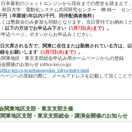
最初のジェットエンジンから現在までの歴史を踏まえて
：秋田大学 電動化システム共同研究センター 榊 純一 セン
：5千円（卒業後5年以内3千円、同伴配偶者無料）
しくは懇親会のみ参加も同額となります。当日受付でお納めく
方法：以下の方法で
お申込み下さい（
5月7日(火)まで
）。
事申込ページ」ボタンからお申込みください。
：当日欠席される方で、関東に在住または勤務されている方は、
録をお願いします（
5月7日(火)まで
）。
会関東地区・東京支部総会申込み用ホームページからの登録
催のお知らせ (office-kei.co.jp)
office-kei.co.jp/aobakogyokai_tokyo/index.html
ページへの登録の際に、メールアドレスを記載して頂くことで
会関東地区支部・東京支部主催
年度 関東地区支部・東京支部総会・講演会開催のお知らせ